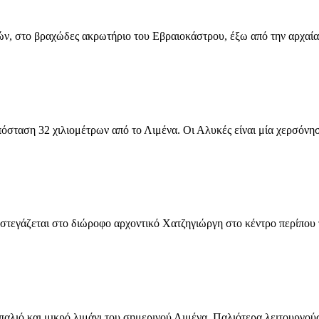
ο βραχώδες ακρωτήριο του Εβραιοκάστρου, έξω από την αρχαία πόλ
σταση 32 χιλιομέτρων από το Λιμένα. Οι Αλυκές είναι μία χερσόνησο
γάζεται στο διώροφο αρχοντικό Χατζηγιώργη στο κέντρο περίπου το
αλιό και μικρό λιμάνι του σημερινού Λιμένα. Παλιότερα λειτουργούσε