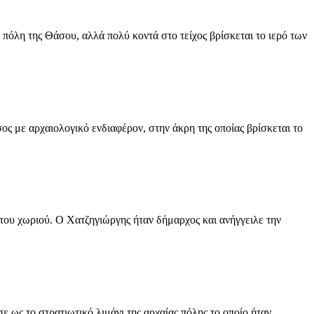
η της Θάσου, αλλά πολύ κοντά στο τείχος βρίσκεται το ιερό των
ς με αρχαιολογικό ενδιαφέρον, στην άκρη της οποίας βρίσκεται το
υ χωριού. Ο Χατζηγιώργης ήταν δήμαρχος και ανήγγειλε την
 ως το στρατιωτικό λιμάνι της αρχαίας πόλης το οποίο ήταν