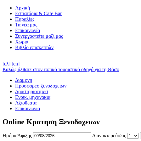
Αρχική
Εστιατόρια & Cafe Bar
Παραλίες
Τα νέα μας
Επικοινωνία
Συνεργαστείτε μαζί μας
Χωριά
Βιβλίο επισκεπτών
[ελ]
[en]
Καλώς ήλθατε στον τοπικό τουριστικό οδηγό για τη Θάσο
Διαμονη
Προσφορεσ ξενοδοχειων
Δραστηριοτητεσ
Ενοικ. μηχανακια
Αξιοθεατα
Επικοινωνια
Online Κρατηση Ξενοδοχειων
Ημέρα Άφιξης
Διανυκτερεύσεις