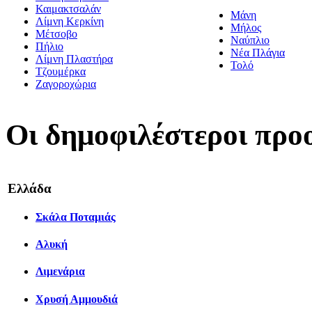
Καιμακτσαλάν
Μάνη
Λίμνη Κερκίνη
Μήλος
Μέτσοβο
Ναύπλιο
Πήλιο
Νέα Πλάγια
Λίμνη Πλαστήρα
Τολό
Τζουμέρκα
Ζαγοροχώρια
Οι δημοφιλέστεροι προ
Ελλάδα
Σκάλα Ποταμιάς
Αλυκή
Λιμενάρια
Χρυσή Αμμουδιά