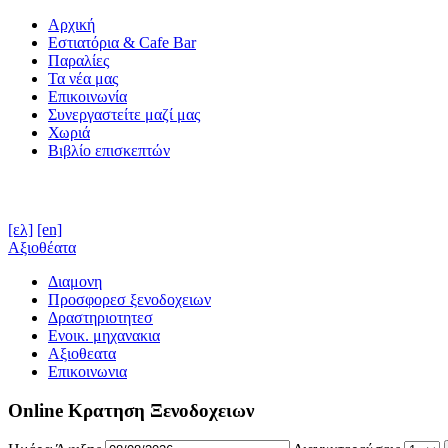
Αρχική
Εστιατόρια & Cafe Bar
Παραλίες
Τα νέα μας
Επικοινωνία
Συνεργαστείτε μαζί μας
Χωριά
Βιβλίο επισκεπτών
[ελ]
[en]
Αξιοθέατα
Διαμονη
Προσφορεσ ξενοδοχειων
Δραστηριοτητεσ
Ενοικ. μηχανακια
Αξιοθεατα
Επικοινωνια
Online Κρατηση Ξενοδοχειων