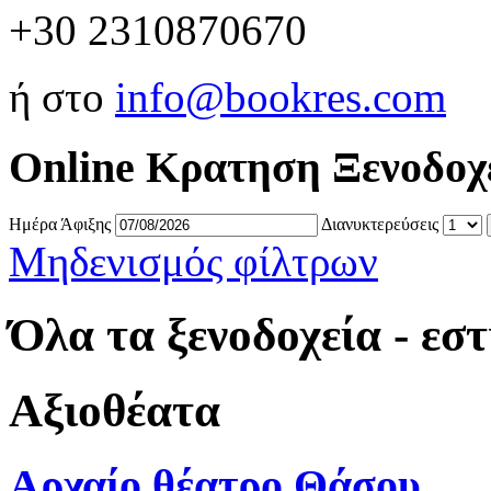
+30 2310870670
ή στο
info@bookres.com
Online Κρατηση Ξενοδοχ
Ημέρα Άφιξης
Διανυκτερεύσεις
Μηδενισμός φίλτρων
Όλα τα ξενοδοχεία - εσ
Αξιοθέατα
Αρχαίο θέατρο Θάσου